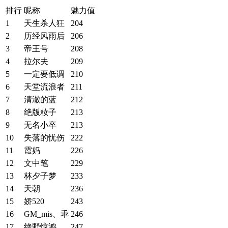
排行
昵称
魅力值
1
天生杀人狂
204
2
历经风雨后
206
3
帝王号
208
4
拉尔夫
209
5
一定要低调
210
6
天堂流浪者
211
7
清澈的蓝
212
8
绝版籹子
213
9
无名小卒
213
10
失落的忧伤
222
11
霞妈
226
12
文中笔
229
13
林夕子梦
233
14
天朝
236
15
娇520
243
16
GM_mis、乖
246
17
绝野惊鸿
247